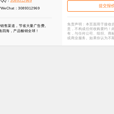
/QQ：
3089312969
WeChat：3089312969
免责声明：本页面用于接收
展销售渠道，节省大量广告费。
意，不构成任何收购要约！
扬四海，产品畅销全球！
有，与任何公司、组织、商
或商业服务。如果你认为不